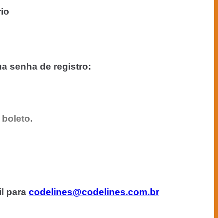
io
a senha de registro:
boleto.
il para
codelines@codelines.com.br