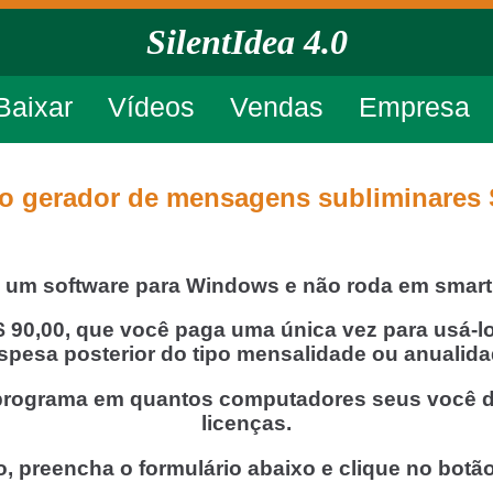
SilentIdea 4.0
Baixar
Vídeos
Vendas
Empresa
o gerador de mensagens subliminares S
 é um software para Windows e não roda em smart
 R$ 90,00, que você paga uma única vez para usá
spesa posterior do tipo mensalidade ou anualida
o programa em quantos computadores seus você d
licenças.
o, preencha o formulário abaixo e clique no botão