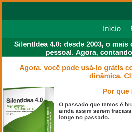
Início
SilentIdea 4.0: desde 2003, o mai
pessoal. Agora, contando
Agora, você pode usá-lo grátis c
dinâmica. Cl
Por que 
O passado que temos é bru
ainda assim serem fracass
longe no passado.