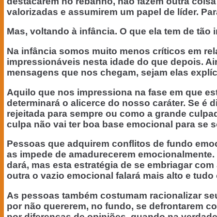
destacarem no rebanho, não fazem outra coisa
valorizadas e assumirem um papel de líder. Para 
Mas, voltando à infância. O que ela tem de tão
Na infância somos muito menos críticos em re
impressionáveis nesta idade do que depois. A
mensagens que nos chegam, sejam elas explíci
Aquilo que nos impressiona na fase em que es
determinará o alicerce do nosso caráter. Se é d
rejeitada para sempre ou como a grande culpad
culpa não vai ter boa base emocional para se so
Pessoas que adquirem conflitos de fundo emoci
as impede de amadurecerem emocionalmente. Qua
dará, mas esta estratégia de se embriagar com 
outra o vazio emocional falará mais alto e tud
As pessoas também costumam racionalizar seu
por não quererem, no fundo, se defrontarem co
por diferenças de opiniões, quando na verdade 