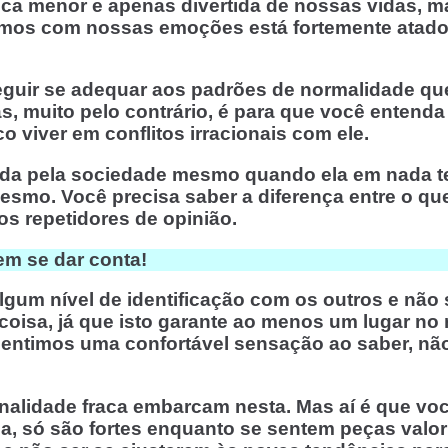
ca menor e apenas divertida de nossas vidas, mas
mos com nossas emoções está fortemente atado
eguir se adequar aos padrões de normalidade que
as, muito pelo contrário, é para que você entend
 viver em conflitos irracionais com ele.
ada pela sociedade mesmo quando ela em nada te
smo. Você precisa saber a diferença entre o que
s repetidores de opinião.
em se dar conta!
gum nível de identificação com os outros e não
a coisa, já que isto garante ao menos um lugar 
ue sentimos uma confortável sensação ao saber, 
alidade fraca embarcam nesta. Mas aí é que voc
eja, só são fortes enquanto se sentem peças val