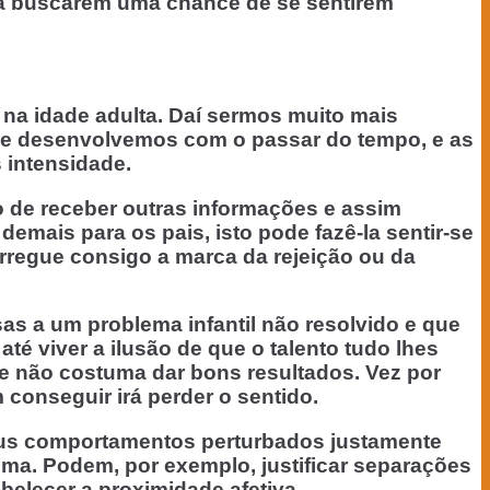
ra buscarem uma chance de se sentirem
na idade adulta. Daí sermos muito mais
que desenvolvemos com o passar do tempo, e as
 intensidade.
 de receber outras informações e assim
demais para os pais, isto pode fazê-la sentir-se
rregue consigo a marca da rejeição ou da
as a um problema infantil não resolvido e que
 viver a ilusão de que o talento tudo lhes
ce não costuma dar bons resultados. Vez por
 conseguir irá perder o sentido.
eus comportamentos perturbados justamente
lma. Podem, por exemplo, justificar separações
belecer a proximidade afetiva.