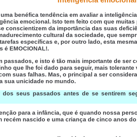
uma benéfica tendência em avaliar a inteligênci
igência emocional. Isto tem feito com que muitas
 se conscientizem da importância das suas defic
 amadurecimento cultural da sociedade, que se
tarefas específicas e, por outro lado, esta mes
os é EMOCIONAL!.
 passados, e isto é tão mais importante de ser
minho que lhe foi dado para seguir, mais toleran
m suas falhas. Mas, o principal a ser considerad
, a sua unicidade no mundo.
 dos seus passados antes de se sentirem se
enção para a infância, que é quando nossa perso
um recém nascido e uma criança de cinco anos d